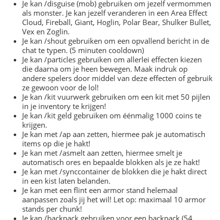
Je kan /disguise (mob) gebruiken om jezelf vermommen
als monster. Je kan jezelf veranderen in een Area Effect
Cloud, Fireball, Giant, Hoglin, Polar Bear, Shulker Bullet,
Vex en Zoglin.
Je kan /shout gebruiken om een opvallend bericht in de
chat te typen. (5 minuten cooldown)
Je kan /particles gebruiken om allerlei effecten kiezen
die daarna om je heen bewegen. Maak indruk op
andere spelers door middel van deze effecten of gebruik
ze gewoon voor de lol!
Je kan /kit vuurwerk gebruiken om een kit met 50 pijlen
in je inventory te krijgen!
Je kan /kit geld gebruiken om éénmalig 1000 coins te
krijgen.
Je kan met /ap aan zetten, hiermee pak je automatisch
items op die je hakt!
Je kan met /asmelt aan zetten, hiermee smelt je
automatisch ores en bepaalde blokken als je ze hakt!
Je kan met /synccontainer de blokken die je hakt direct
in een kist laten belanden.
Je kan met een flint een armor stand helemaal
aanpassen zoals jij het wil! Let op: maximaal 10 armor
stands per chunk!
Je kan /backpack gebruiken voor een backpack (54