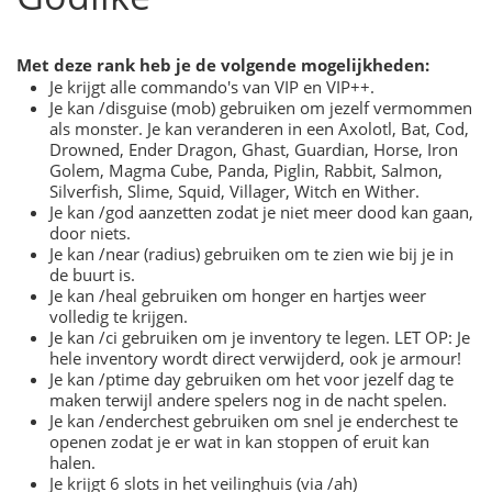
Met deze rank heb je de volgende mogelijkheden:
Je krijgt alle commando's van VIP en VIP++.
Je kan /disguise (mob) gebruiken om jezelf vermommen
als monster. Je kan veranderen in een Axolotl, Bat, Cod,
Drowned, Ender Dragon, Ghast, Guardian, Horse, Iron
Golem, Magma Cube, Panda, Piglin, Rabbit, Salmon,
Silverfish, Slime, Squid, Villager, Witch en Wither.
Je kan /god aanzetten zodat je niet meer dood kan gaan,
door niets.
Je kan /near (radius) gebruiken om te zien wie bij je in
de buurt is.
Je kan /heal gebruiken om honger en hartjes weer
volledig te krijgen.
Je kan /ci gebruiken om je inventory te legen. LET OP: Je
hele inventory wordt direct verwijderd, ook je armour!
Je kan /ptime day gebruiken om het voor jezelf dag te
maken terwijl andere spelers nog in de nacht spelen.
Je kan /enderchest gebruiken om snel je enderchest te
openen zodat je er wat in kan stoppen of eruit kan
halen.
Je krijgt 6 slots in het veilinghuis (via /ah)