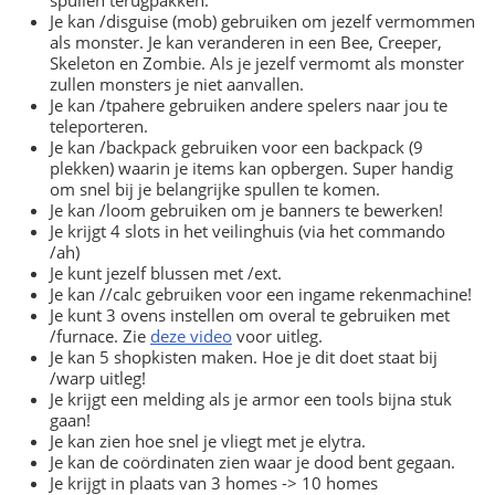
Je kan /disguise (mob) gebruiken om jezelf vermommen
als monster. Je kan veranderen in een Bee, Creeper,
Skeleton en Zombie. Als je jezelf vermomt als monster
zullen monsters je niet aanvallen.
Je kan /tpahere gebruiken andere spelers naar jou te
teleporteren.
Je kan /backpack gebruiken voor een backpack (9
plekken) waarin je items kan opbergen. Super handig
om snel bij je belangrijke spullen te komen.
Je kan /loom gebruiken om je banners te bewerken!
Je krijgt 4 slots in het veilinghuis (via het commando
/ah)
Je kunt jezelf blussen met /ext.
Je kan //calc gebruiken voor een ingame rekenmachine!
Je kunt 3 ovens instellen om overal te gebruiken met
/furnace. Zie
deze video
voor uitleg.
Je kan 5 shopkisten maken. Hoe je dit doet staat bij
/warp uitleg!
Je krijgt een melding als je armor een tools bijna stuk
gaan!
Je kan zien hoe snel je vliegt met je elytra.
Je kan de coördinaten zien waar je dood bent gegaan.
Je krijgt in plaats van 3 homes -> 10 homes