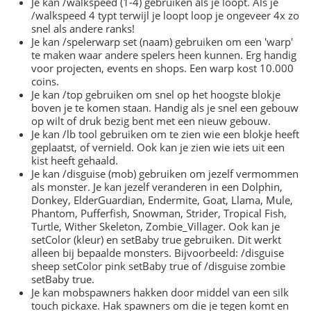
Je kan /walkspeed (1-4) gebruiken als je loopt. Als je
/walkspeed 4 typt terwijl je loopt loop je ongeveer 4x zo
snel als andere ranks!
Je kan /spelerwarp set (naam) gebruiken om een 'warp'
te maken waar andere spelers heen kunnen. Erg handig
voor projecten, events en shops. Een warp kost 10.000
coins.
Je kan /top gebruiken om snel op het hoogste blokje
boven je te komen staan. Handig als je snel een gebouw
op wilt of druk bezig bent met een nieuw gebouw.
Je kan /lb tool gebruiken om te zien wie een blokje heeft
geplaatst, of vernield. Ook kan je zien wie iets uit een
kist heeft gehaald.
Je kan /disguise (mob) gebruiken om jezelf vermommen
als monster. Je kan jezelf veranderen in een Dolphin,
Donkey, ElderGuardian, Endermite, Goat, Llama, Mule,
Phantom, Pufferfish, Snowman, Strider, Tropical Fish,
Turtle, Wither Skeleton, Zombie_Villager. Ook kan je
setColor (kleur) en setBaby true gebruiken. Dit werkt
alleen bij bepaalde monsters. Bijvoorbeeld: /disguise
sheep setColor pink setBaby true of /disguise zombie
setBaby true.
Je kan mobspawners hakken door middel van een silk
touch pickaxe. Hak spawners om die je tegen komt en