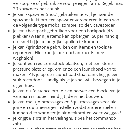
verkoop ze of gebruik ze voor je eigen farm. Regel: max
20 spawners per chunk.
Je kan /spawner (mob) gebruiken terwijl je naar de
spawner kijkt om een spawner veranderen in een van
de volgende type mobs: zombie, spider, cavespider.
Je kan /backpack gebruiken voor een backpack (45
plekken) waarin je items kan opbergen. Super handig
om snel bij je belangrijke spullen te komen.
Je kan /grindstone gebruiken om items en tools te
repareren. Hier kan je ook enchantments mee
weghalen!
Je kunt een redstoneblock plaatsen, met een stone
pressure plate er op, om er zo een launchpad van te
maken. Als je op een launchpad staat dan vlieg je een
stuk rechtdoor. Handig als je je snel wilt bewegen in je
eigen huis.
Je kan nu /distance om te zien hoever een block van je
vandaan is! Super handig tijdens het bouwen.
Je kan met /joinmessages en /quitmessages speciale
join- en quitmessages instellen zodat andere spelers
kunnen zien wanneer je binnenkomt en weer weggaat!
Je krijgt 8 slots in het veilinghuis (via het commando
/ah)
Je kan 150 shopkisten maken. Met /mychestshops kan