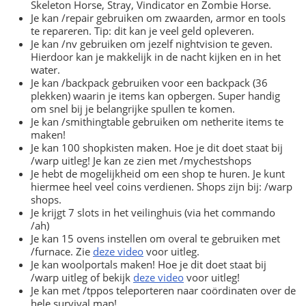
Skeleton Horse, Stray, Vindicator en Zombie Horse.
Je kan /repair gebruiken om zwaarden, armor en tools
te repareren. Tip: dit kan je veel geld opleveren.
Je kan /nv gebruiken om jezelf nightvision te geven.
Hierdoor kan je makkelijk in de nacht kijken en in het
water.
Je kan /backpack gebruiken voor een backpack (36
plekken) waarin je items kan opbergen. Super handig
om snel bij je belangrijke spullen te komen.
Je kan /smithingtable gebruiken om netherite items te
maken!
Je kan 100 shopkisten maken. Hoe je dit doet staat bij
/warp uitleg! Je kan ze zien met /mychestshops
Je hebt de mogelijkheid om een shop te huren. Je kunt
hiermee heel veel coins verdienen. Shops zijn bij: /warp
shops.
Je krijgt 7 slots in het veilinghuis (via het commando
/ah)
Je kan 15 ovens instellen om overal te gebruiken met
/furnace. Zie
deze video
voor uitleg.
Je kan woolportals maken! Hoe je dit doet staat bij
/warp uitleg of bekijk
deze video
voor uitleg!
Je kan met /tppos teleporteren naar coördinaten over de
hele survival map!