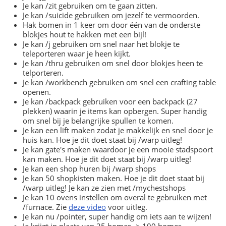
Je kan /zit gebruiken om te gaan zitten.
Je kan /suicide gebruiken om jezelf te vermoorden.
Hak bomen in 1 keer om door één van de onderste
blokjes hout te hakken met een bijl!
Je kan /j gebruiken om snel naar het blokje te
teleporteren waar je heen kijkt.
Je kan /thru gebruiken om snel door blokjes heen te
telporteren.
Je kan /workbench gebruiken om snel een crafting table
openen.
Je kan /backpack gebruiken voor een backpack (27
plekken) waarin je items kan opbergen. Super handig
om snel bij je belangrijke spullen te komen.
Je kan een lift maken zodat je makkelijk en snel door je
huis kan. Hoe je dit doet staat bij /warp uitleg!
Je kan gate's maken waardoor je een mooie stadspoort
kan maken. Hoe je dit doet staat bij /warp uitleg!
Je kan een shop huren bij /warp shops
Je kan 50 shopkisten maken. Hoe je dit doet staat bij
/warp uitleg! Je kan ze zien met /mychestshops
Je kan 10 ovens instellen om overal te gebruiken met
/furnace. Zie
deze video
voor uitleg.
Je kan nu /pointer, super handig om iets aan te wijzen!
Je krijgt in plaats van 25 homes -> 100 homes.